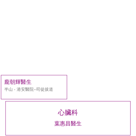
龐朝輝醫生
半山 - 港安醫院–司徒拔道
心臟科
葉惠昌醫生