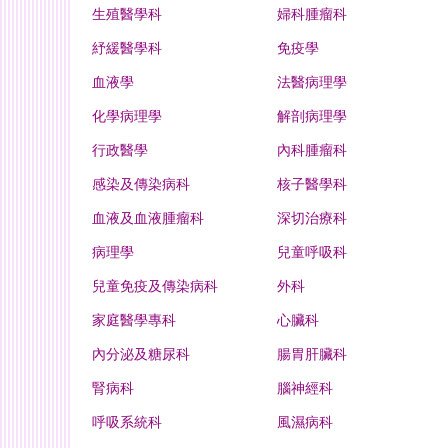
生殖醫學科
婦科腫瘤科
紓緩醫學科
免疫學
血液學
法醫病理學
化學病理學
解剖病理學
行政醫學
內科腫瘤科
感染及傳染病科
核子醫學科
血液及血液腫瘤科
深切治療科
病理學
兒童呼吸科
兒童免疫及傳染病科
外科
家庭醫學專科
心臟科
內分泌及糖尿科
腸胃肝臟科
腎病科
腦神經科
呼吸系統科
風濕病科