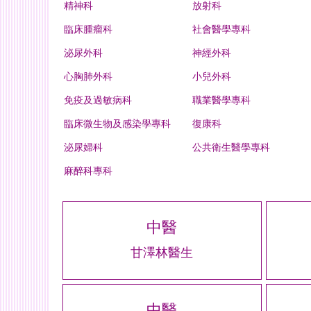
精神科
放射科
臨床腫瘤科
社會醫學專科
泌尿外科
神經外科
心胸肺外科
小兒外科
免疫及過敏病科
職業醫學專科
臨床微生物及感染學專科
復康科
泌尿婦科
公共衛生醫學專科
麻醉科專科
中醫
甘澤林醫生
中醫