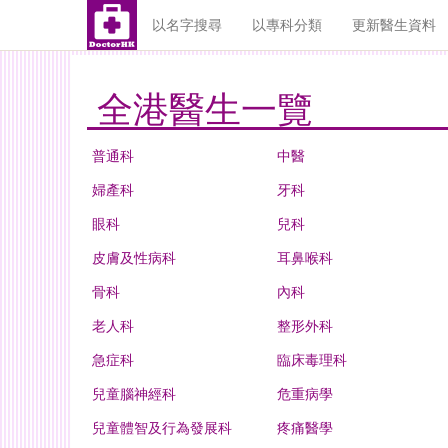
以名字搜尋
以專科分類
更新醫生資料
全港醫生一覽
普通科
中醫
婦產科
牙科
眼科
兒科
皮膚及性病科
耳鼻喉科
骨科
內科
老人科
整形外科
急症科
臨床毒理科
兒童腦神經科
危重病學
兒童體智及行為發展科
疼痛醫學