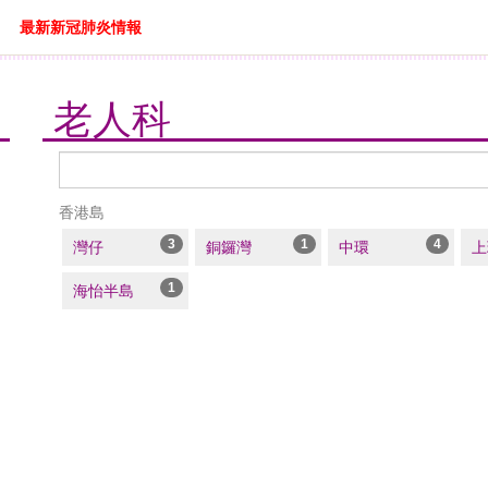
最新新冠肺炎情報
老人科
醫
生
香港島
搜
尋
3
1
4
灣仔
銅鑼灣
中環
上
1
海怡半島