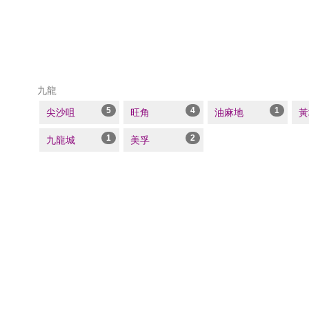
九龍
5
4
1
尖沙咀
旺角
油麻地
黃
1
2
九龍城
美孚