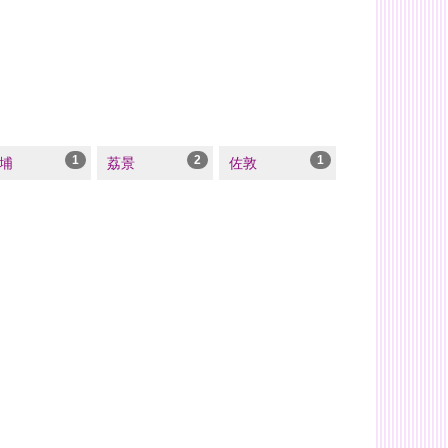
1
2
1
埔
荔景
佐敦