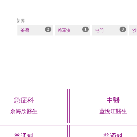
新界
2
1
3
荃灣
將軍澳
屯門
沙
急症科
中醫
余海欣醫生
藍悅江醫生
普通科
普通科