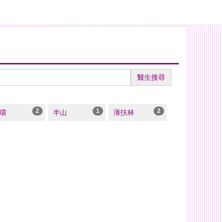
醫生搜尋
2
1
2
環
半山
薄扶林