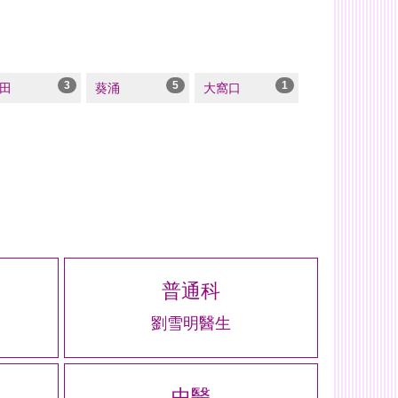
3
5
1
田
葵涌
大窩口
普通科
劉雪明醫生
中醫