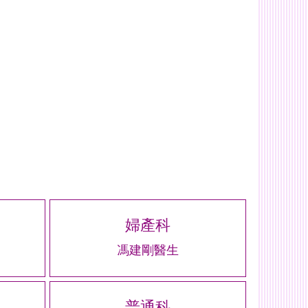
婦產科
馮建剛醫生
普通科