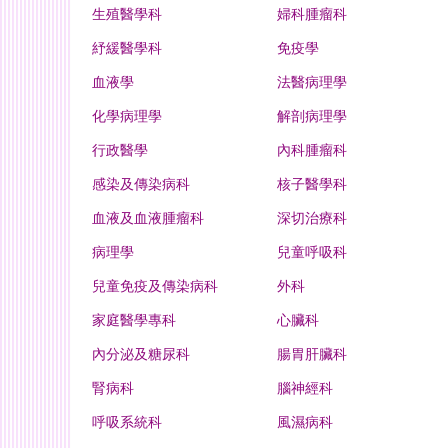
生殖醫學科
婦科腫瘤科
紓緩醫學科
免疫學
血液學
法醫病理學
化學病理學
解剖病理學
行政醫學
內科腫瘤科
感染及傳染病科
核子醫學科
血液及血液腫瘤科
深切治療科
病理學
兒童呼吸科
兒童免疫及傳染病科
外科
家庭醫學專科
心臟科
內分泌及糖尿科
腸胃肝臟科
腎病科
腦神經科
呼吸系統科
風濕病科