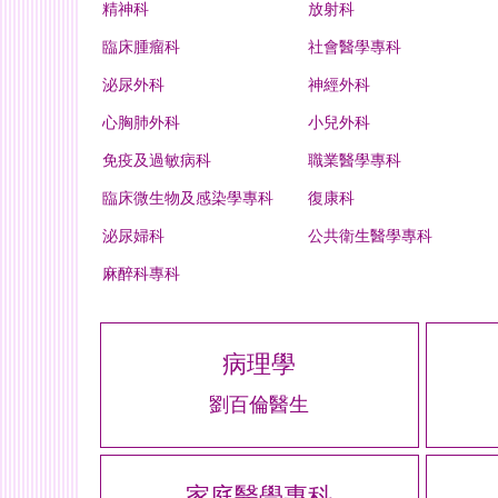
精神科
放射科
臨床腫瘤科
社會醫學專科
泌尿外科
神經外科
心胸肺外科
小兒外科
免疫及過敏病科
職業醫學專科
臨床微生物及感染學專科
復康科
泌尿婦科
公共衛生醫學專科
麻醉科專科
病理學
劉百倫醫生
家庭醫學專科