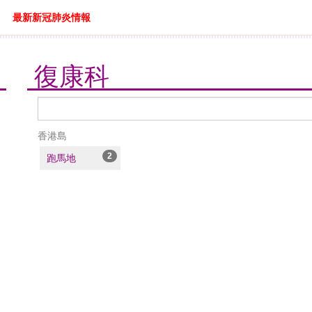
最新新冠肺炎情報
復康科
醫
生
香港島
搜
尋
2
跑馬地