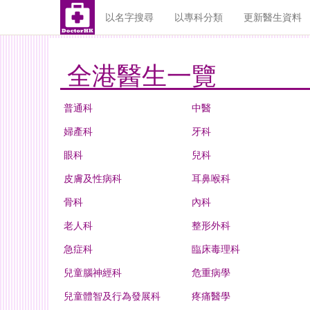
以名字搜尋
以專科分類
更新醫生資料
全港醫生一覽
普通科
中醫
婦產科
牙科
眼科
兒科
皮膚及性病科
耳鼻喉科
骨科
內科
老人科
整形外科
急症科
臨床毒理科
兒童腦神經科
危重病學
兒童體智及行為發展科
疼痛醫學