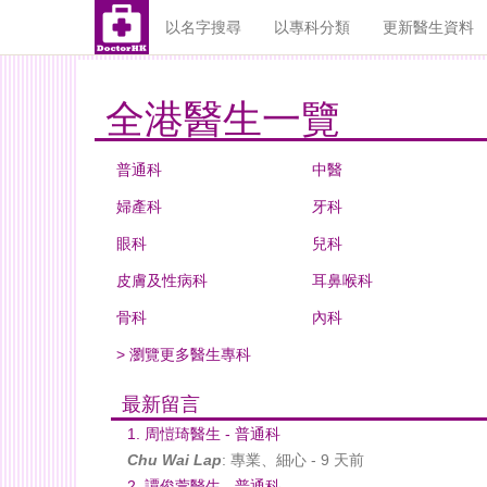
以名字搜尋
以專科分類
更新醫生資料
全港醫生一覽
普通科
中醫
婦產科
牙科
眼科
兒科
皮膚及性病科
耳鼻喉科
骨科
內科
> 瀏覽更多醫生專科
最新留言
1. 周愷琦醫生 - 普通科
Chu Wai Lap
: 專業、細心 - 9 天前
2. 譚俊萱醫生 - 普通科