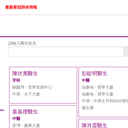
最新新冠肺炎情報
請輸入醫生姓名:
醫
生
搜
尋
陳伏夷醫生
彭錠明醫生
牙科
中醫
銅鑼灣 - 世界貿易中心
油麻地 - 寶寧大廈
中環 - 太子大廈
油麻地 - 寶寧大廈
中環 - 中環士丹利街60號
樓全層
葉嘉禮醫生
中醫
陳肖霞醫生
荃灣 - 慶興大廈