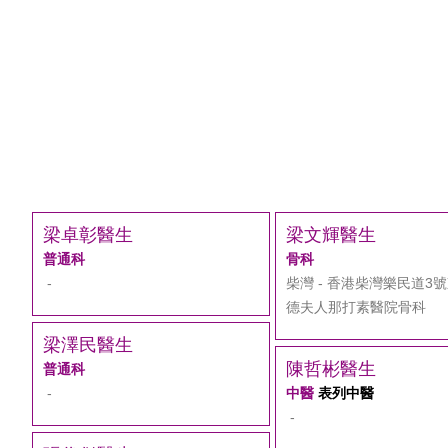
梁卓彰醫生
梁文輝醫生
普通科
骨科
-
柴灣 - 香港柴灣樂民道3
德夫人那打素醫院骨科
梁澤民醫生
陳哲彬醫生
普通科
-
中醫
表列中醫
-