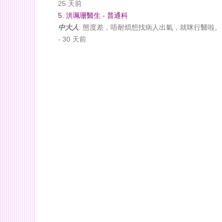
25 天前
5. 洪珮珊醫生 - 普通科
中大人
: 態度差，唔耐煩想找病人出氣，就咪行醫啦。
- 30 天前