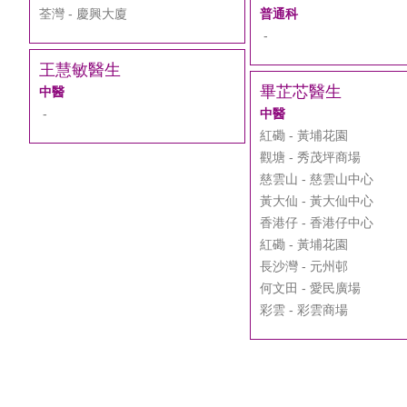
荃灣 - 慶興大廈
普通科
-
王慧敏醫生
畢芷芯醫生
中醫
-
中醫
紅磡 - 黃埔花園
觀塘 - 秀茂坪商場
慈雲山 - 慈雲山中心
黃大仙 - 黃大仙中心
香港仔 - 香港仔中心
紅磡 - 黃埔花園
長沙灣 - 元州邨
何文田 - 愛民廣場
彩雲 - 彩雲商場