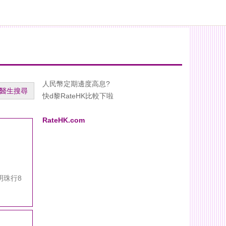
人民幣定期邊度高息?
醫生搜尋
快d黎RateHK比較下啦
RateHK.com
明珠行8