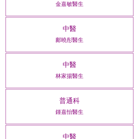
金嘉敏醫生
中醫
鄺曉彤醫生
中醫
林家揚醫生
普通科
鍾嘉怡醫生
中醫