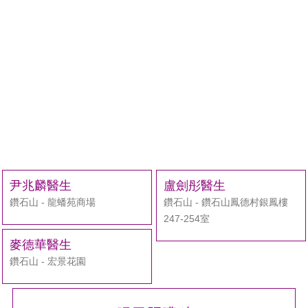
尹兆麟醫生
盧劍彤醫生
鑽石山 - 龍蟠苑商場
鑽石山 - 鑽石山鳳德村銀鳳樓
247-254室
麥德華醫生
鑽石山 - 宏景花園