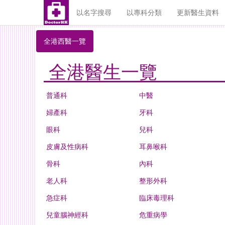
以名字搜尋
以專科分類
更新醫生資料
全港西醫一覽
全港醫生一覽
普通科
中醫
婦產科
牙科
眼科
兒科
皮膚及性病科
耳鼻喉科
骨科
內科
老人科
整形外科
急症科
臨床毒理科
兒童腦神經科
危重病學