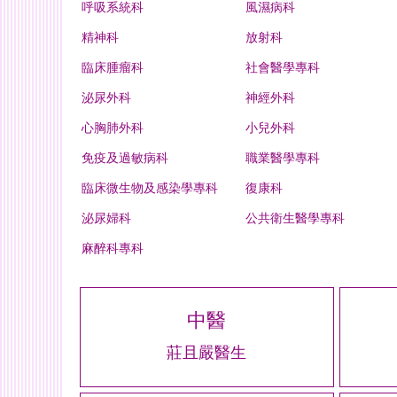
呼吸系統科
風濕病科
精神科
放射科
臨床腫瘤科
社會醫學專科
泌尿外科
神經外科
心胸肺外科
小兒外科
免疫及過敏病科
職業醫學專科
臨床微生物及感染學專科
復康科
泌尿婦科
公共衛生醫學專科
麻醉科專科
中醫
莊且嚴醫生