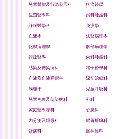
兒童體智及行為發展科
疼痛醫學
生殖醫學科
婦科腫瘤科
紓緩醫學科
免疫學
血液學
法醫病理學
化學病理學
解剖病理學
行政醫學
內科腫瘤科
感染及傳染病科
核子醫學科
血液及血液腫瘤科
深切治療科
病理學
兒童呼吸科
兒童免疫及傳染病科
外科
家庭醫學專科
心臟科
內分泌及糖尿科
腸胃肝臟科
腎病科
腦神經科