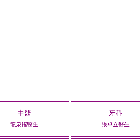
中醫
牙科
龍泉鏗醫生
張卓立醫生