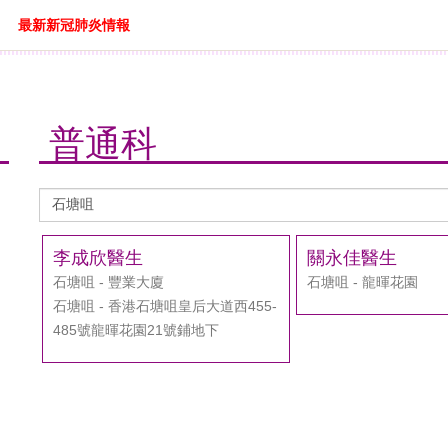
最新新冠肺炎情報
普通科
醫
生
搜
李成欣醫生
關永佳醫生
尋
石塘咀 - 豐業大廈
石塘咀 - 龍暉花園
石塘咀 - 香港石塘咀皇后大道西455-
485號龍暉花園21號鋪地下