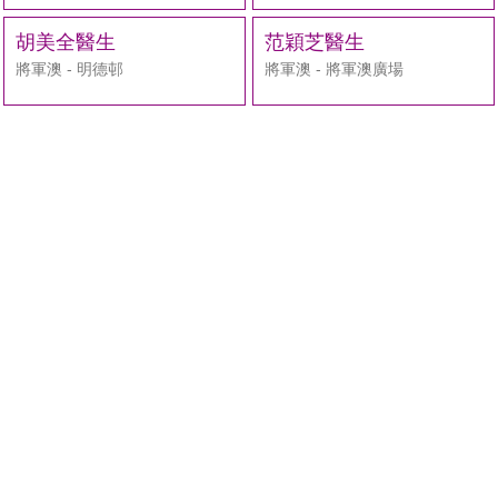
胡美全醫生
范穎芝醫生
將軍澳 - 明德邨
將軍澳 - 將軍澳廣場