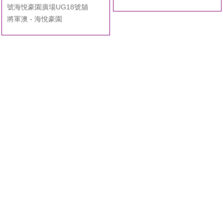
號海悅豪園廣場UG18號舖
將軍澳 - 海悅豪園