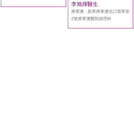
李旭煇醫生
將軍澳 - 新界將軍澳坑口寶寧里
2號將軍澳醫院病理科