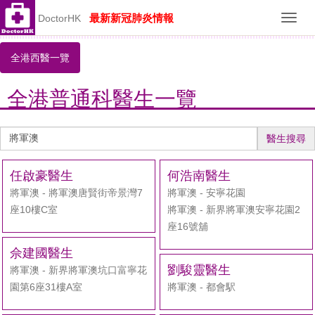
最新新冠肺炎情報
DoctorHK
Toggl
navig
全港西醫一覽
全港普通科醫生一覽
醫
醫生搜尋
生
搜
任啟豪醫生
何浩南醫生
尋
將軍澳 - 將軍澳唐賢街帝景灣7
將軍澳 - 安寧花園
座10樓C室
將軍澳 - 新界將軍澳安寧花園2
座16號舖
佘建國醫生
劉駿靈醫生
將軍澳 - 新界將軍澳坑口富寧花
園第6座31樓A室
將軍澳 - 都會駅