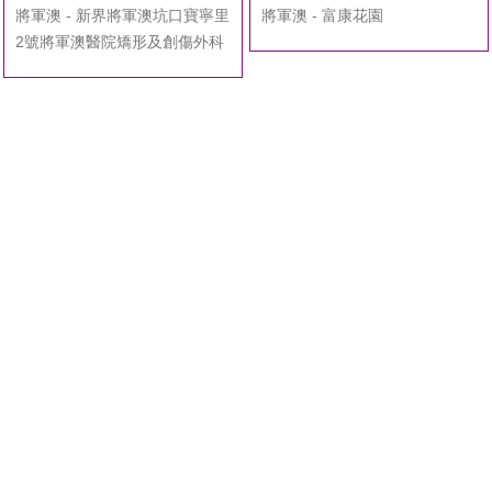
將軍澳 - 新界將軍澳坑口寶寧里
將軍澳 - 富康花園
2號將軍澳醫院矯形及創傷外科