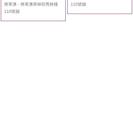
將軍澳 - 將軍澳翠林邨秀林樓
110號舖
110號舖