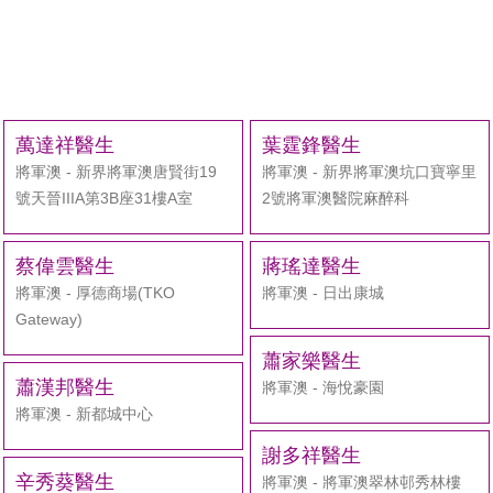
萬達祥醫生
葉霆鋒醫生
將軍澳 - 新界將軍澳唐賢街19
將軍澳 - 新界將軍澳坑口寶寧里
號天晉IIIA第3B座31樓A室
2號將軍澳醫院麻醉科
蔡偉雲醫生
蔣瑤達醫生
將軍澳 - 厚德商場(TKO
將軍澳 - 日出康城
Gateway)
蕭家樂醫生
蕭漢邦醫生
將軍澳 - 海悅豪園
將軍澳 - 新都城中心
謝多祥醫生
辛秀葵醫生
將軍澳 - 將軍澳翠林邨秀林樓