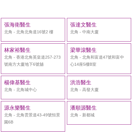
張海衛醫生
張達文醫生
北角 - 北角北角道16號2 樓
北角 - 中南大廈
林家裕醫生
梁華滾醫生
北角 - 香港北角英皇道257-273
北角 - 北角和富道47號和富中
號南方大廈地下6號舖
心14座5樓B室
楊偉基醫生
洪浩醫生
北角 - 北角城中心
北角 - 高發大廈
源永樂醫生
潘順源醫生
北角 - 北角雲景道43-49號恒景
北角 - 新都城
園6B