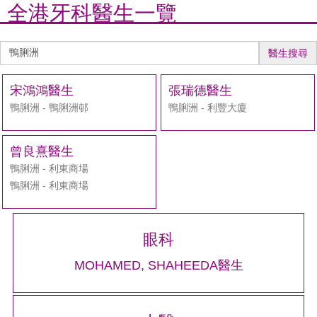
全港牙科醫生一覽
醫
醫生搜尋
生
搜
宋鴻鴻醫生
張瑞德醫生
尋
鴨脷洲 - 鴨脷洲邨
鴨脷洲 - 利豐大廈
曾良熹醫生
鴨脷洲 - 利東商場
鴨脷洲 - 利東商場
眼科
MOHAMED, SHAHEEDA醫生