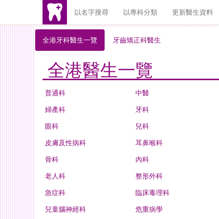
以名字搜尋
以專科分類
更新醫生資料
全港牙科醫生一覽
牙齒矯正科醫生
全港醫生一覽
普通科
中醫
婦產科
牙科
眼科
兒科
皮膚及性病科
耳鼻喉科
骨科
內科
老人科
整形外科
急症科
臨床毒理科
兒童腦神經科
危重病學