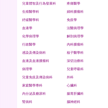
兒童體智及行為發展科
疼痛醫學
生殖醫學科
婦科腫瘤科
紓緩醫學科
免疫學
血液學
法醫病理學
化學病理學
解剖病理學
行政醫學
內科腫瘤科
感染及傳染病科
核子醫學科
血液及血液腫瘤科
深切治療科
病理學
兒童呼吸科
兒童免疫及傳染病科
外科
家庭醫學專科
心臟科
內分泌及糖尿科
腸胃肝臟科
腎病科
腦神經科