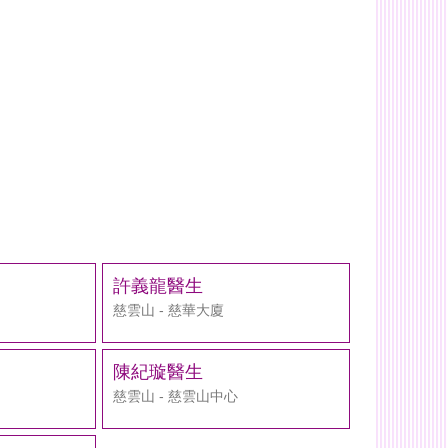
許義龍醫生
慈雲山 - 慈華大廈
陳紀璇醫生
慈雲山 - 慈雲山中心