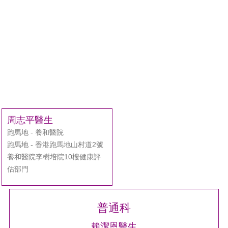
周志平醫生
跑馬地 - 養和醫院
跑馬地 - 香港跑馬地山村道2號
養和醫院李樹培院10樓健康評
估部門
普通科
賴潔恩醫生