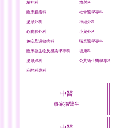
精神科
放射科
臨床腫瘤科
社會醫學專科
泌尿外科
神經外科
心胸肺外科
小兒外科
免疫及過敏病科
職業醫學專科
臨床微生物及感染學專科
復康科
泌尿婦科
公共衛生醫學專科
麻醉科專科
中醫
黎家揚醫生
中醫