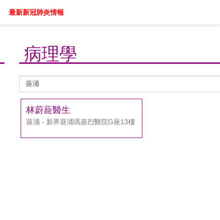
最新新冠肺炎情報
病理學
醫
生
搜
林蔚蘢醫生
尋
葵涌 - 新界葵涌瑪嘉烈醫院G座13樓