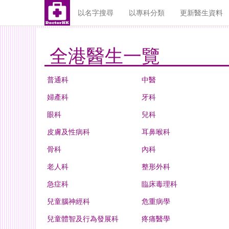
以名字搜尋
以專科分類
更新醫生資料
全港醫生一覽
普通科
中醫
婦產科
牙科
眼科
兒科
皮膚及性病科
耳鼻喉科
骨科
內科
老人科
整形外科
急症科
臨床毒理科
兒童腦神經科
危重病學
兒童體智及行為發展科
疼痛醫學