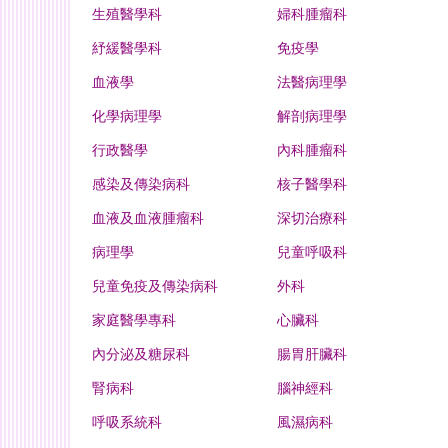
生殖醫學科
婦科腫瘤科
紓緩醫學科
免疫學
血液學
法醫病理學
化學病理學
解剖病理學
行政醫學
內科腫瘤科
感染及傳染病科
核子醫學科
血液及血液腫瘤科
深切治療科
病理學
兒童呼吸科
兒童免疫及傳染病科
外科
家庭醫學專科
心臟科
內分泌及糖尿科
腸胃肝臟科
腎病科
腦神經科
呼吸系統科
風濕病科