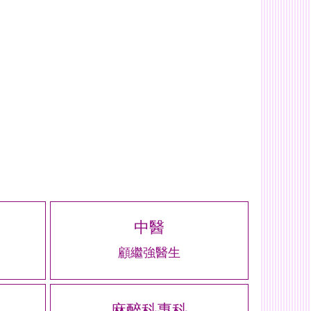
中醫
顧繼強醫生
麻醉科專科