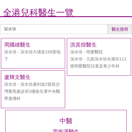
全港兒科醫生一覽
醫
醫生搜尋
生
搜
周國雄醫生
洪其煌醫生
尋
深水埗 - 深水埗大埔道168號地
深水埗 - 明愛醫院
下
深水埗 - 九龍深水埗永康街111
號明愛醫院兒童及青少年科
盧輝文醫生
深水埗 - 深水埗廣利道2號長沙
灣賽馬會診所2樓衞生署中央醫
學遺傳科
中醫
雷振漢醫生