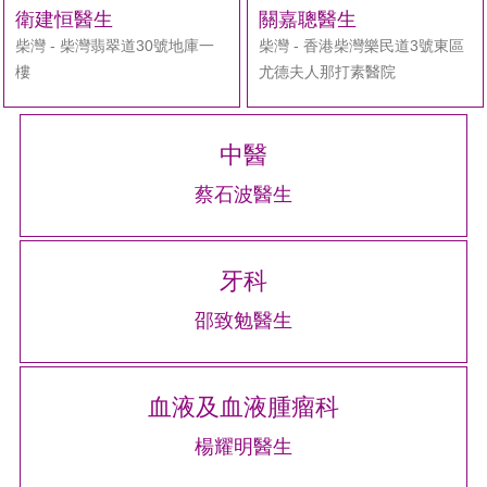
搜
衛建恒醫生
關嘉聰醫生
尋
柴灣 - 柴灣翡翠道30號地庫一
柴灣 - 香港柴灣樂民道3號東區
樓
尤德夫人那打素醫院
中醫
蔡石波醫生
牙科
邵致勉醫生
血液及血液腫瘤科
楊耀明醫生