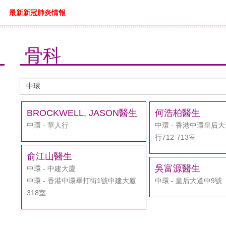
最新新冠肺炎情報
骨科
醫
生
搜
BROCKWELL, JASON醫生
何浩柏醫生
尋
中環 - 華人行
中環 - 香港中環皇后
行712-713室
俞江山醫生
吳富源醫生
中環 - 中建大廈
中環 - 香港中環畢打街1號中建大廈
中環 - 皇后大道中9號
318室