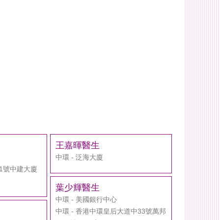
王嘉暉醫生
中環 - 泛海大廈
街1號中建大廈
葉少輝醫生
中環 - 美國銀行中心
中環 - 香港中環皇后大道中33號萬邦