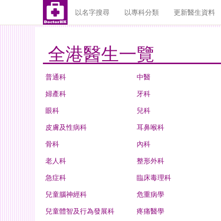
以名字搜尋
以專科分類
更新醫生資料
全港醫生一覽
普通科
中醫
婦產科
牙科
眼科
兒科
皮膚及性病科
耳鼻喉科
骨科
內科
老人科
整形外科
急症科
臨床毒理科
兒童腦神經科
危重病學
兒童體智及行為發展科
疼痛醫學