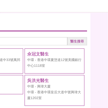
醫生搜尋
佘冠文醫生
大道中33號萬邦
中環 - 香港中環夏愨道12號美國銀行
中心1118室
吳洪光醫生
中環 - 興瑋大廈
中環 - 香港中環皇后大道中號興瑋大
廈1202室