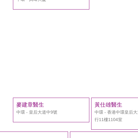
麥建章醫生
黃仕雄醫生
中環 - 皇后大道中9號
中環 - 香港中環皇后
行11樓1104室