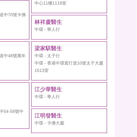
中心11樓1118室
大道中70號卡佛
林祥慶醫生
中環 - 華人行
梁家騏醫生
大道中48號萬年
中環 - 太子行
中環 - 香港中環遮打道10號太子大廈
1513室
江少華醫生
中環 - 華人行
中54-58號中
江明發醫生
中環 - 卡佛大廈