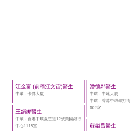
江金富 (前稱江文宙)醫生
潘德鄰醫生
中環 - 卡佛大廈
中環 - 中建大廈
中環 - 香港中環畢打
602室
王韻娜醫生
中環 - 香港中環夏愨道12號美國銀行
蘇鎰昌醫生
中心1118室