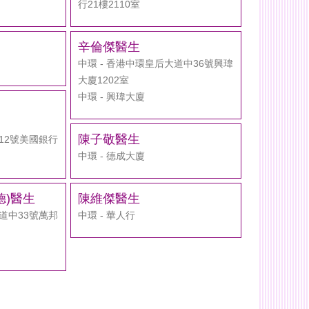
行21樓2110室
辛倫傑醫生
中環 - 香港中環皇后大道中36號興瑋
大廈1202室
中環 - 興瑋大廈
陳子敬醫生
道12號美國銀行
中環 - 德成大廈
德)醫生
陳維傑醫生
大道中33號萬邦
中環 - 華人行