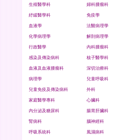
生殖醫學科
婦科腫瘤科
紓緩醫學科
免疫學
血液學
法醫病理學
化學病理學
解剖病理學
行政醫學
內科腫瘤科
感染及傳染病科
核子醫學科
血液及血液腫瘤科
深切治療科
病理學
兒童呼吸科
兒童免疫及傳染病科
外科
家庭醫學專科
心臟科
內分泌及糖尿科
腸胃肝臟科
腎病科
腦神經科
呼吸系統科
風濕病科