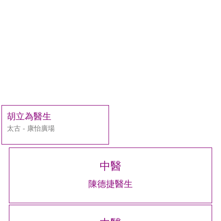
胡立為醫生
太古 - 康怡廣場
中醫
陳德捷醫生