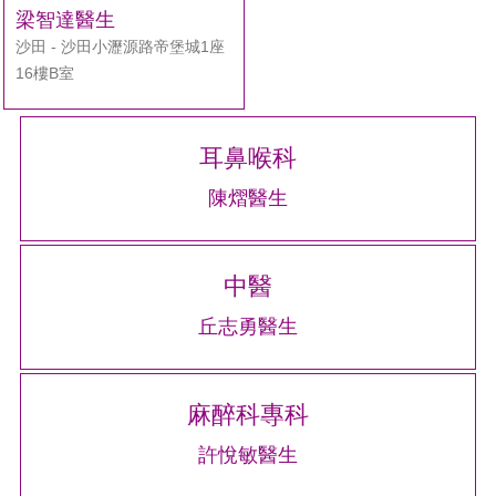
搜
梁智達醫生
尋
沙田 - 沙田小瀝源路帝堡城1座
16樓B室
耳鼻喉科
陳熠醫生
中醫
丘志勇醫生
麻醉科專科
許悅敏醫生