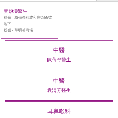
生
搜
黃頌濤醫生
尋
粉嶺 - 粉嶺聯和墟和豐街55號
地下
粉嶺 - 華明邨商場
中醫
陳蒨瑩醫生
中醫
袁渭芳醫生
耳鼻喉科