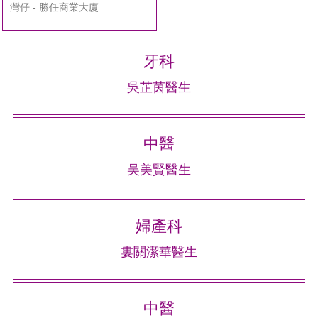
灣仔 - 勝任商業大廈
牙科
吳芷茵醫生
中醫
吴美賢醫生
婦產科
婁關潔華醫生
中醫