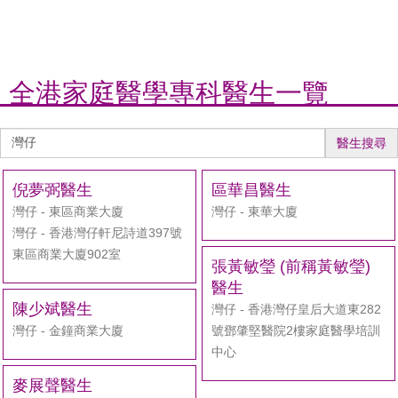
全港家庭醫學專科醫生一覽
醫
醫生搜尋
生
搜
倪夢弼醫生
區華昌醫生
尋
灣仔 - 東區商業大廈
灣仔 - 東華大廈
灣仔 - 香港灣仔軒尼詩道397號
東區商業大廈902室
張黃敏瑩 (前稱黃敏瑩)
醫生
陳少斌醫生
灣仔 - 香港灣仔皇后大道東282
灣仔 - 金鐘商業大廈
號鄧肇堅醫院2樓家庭醫學培訓
中心
麥展聲醫生