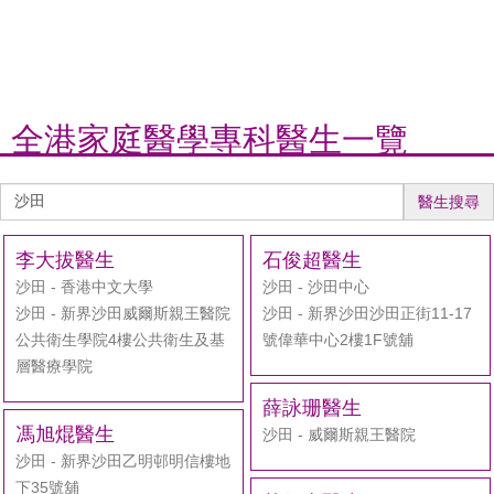
全港家庭醫學專科醫生一覽
醫
醫生搜尋
生
搜
李大拔醫生
石俊超醫生
尋
沙田 - 香港中文大學
沙田 - 沙田中心
沙田 - 新界沙田威爾斯親王醫院
沙田 - 新界沙田沙田正街11-17
公共衛生學院4樓公共衛生及基
號偉華中心2樓1F號舖
層醫療學院
薛詠珊醫生
馮旭焜醫生
沙田 - 威爾斯親王醫院
沙田 - 新界沙田乙明邨明信樓地
下35號舖