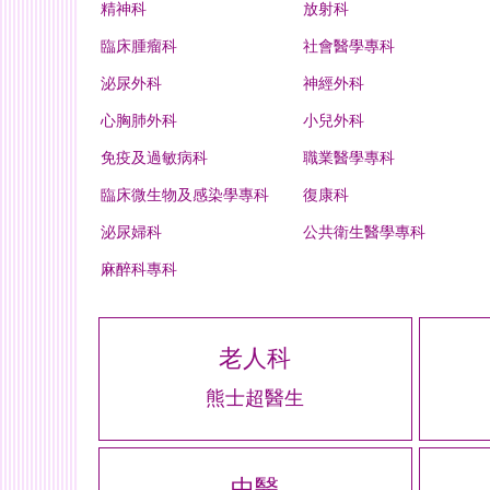
精神科
放射科
臨床腫瘤科
社會醫學專科
泌尿外科
神經外科
心胸肺外科
小兒外科
免疫及過敏病科
職業醫學專科
臨床微生物及感染學專科
復康科
泌尿婦科
公共衛生醫學專科
麻醉科專科
老人科
熊士超醫生
中醫