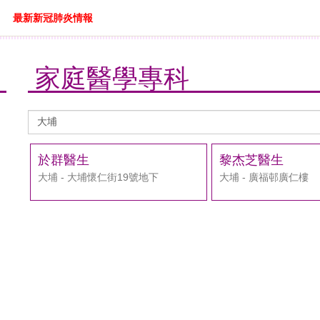
最新新冠肺炎情報
家庭醫學專科
醫
生
搜
於群醫生
黎杰芝醫生
尋
大埔 - 大埔懷仁街19號地下
大埔 - 廣福邨廣仁樓