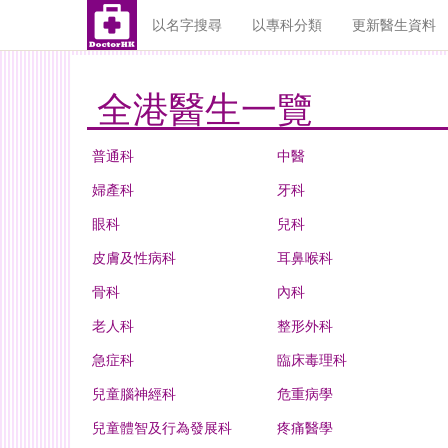
以名字搜尋
以專科分類
更新醫生資料
全港醫生一覽
普通科
中醫
婦產科
牙科
眼科
兒科
皮膚及性病科
耳鼻喉科
骨科
內科
老人科
整形外科
急症科
臨床毒理科
兒童腦神經科
危重病學
兒童體智及行為發展科
疼痛醫學