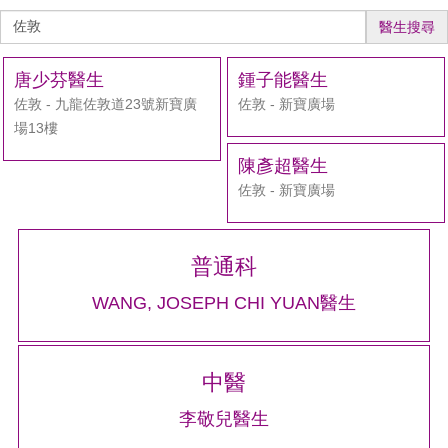
醫
醫生搜尋
生
搜
唐少芬醫生
鍾子能醫生
尋
佐敦 - 九龍佐敦道23號新寶廣
佐敦 - 新寶廣場
場13樓
陳彥超醫生
佐敦 - 新寶廣場
普通科
WANG, JOSEPH CHI YUAN醫生
中醫
李敬兒醫生