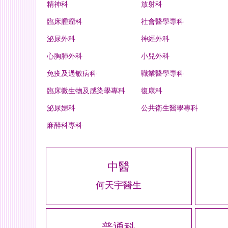
精神科
放射科
臨床腫瘤科
社會醫學專科
泌尿外科
神經外科
心胸肺外科
小兒外科
免疫及過敏病科
職業醫學專科
臨床微生物及感染學專科
復康科
泌尿婦科
公共衛生醫學專科
麻醉科專科
中醫
何天宇醫生
普通科