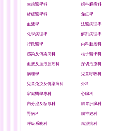
生殖醫學科
婦科腫瘤科
紓緩醫學科
免疫學
血液學
法醫病理學
化學病理學
解剖病理學
行政醫學
內科腫瘤科
感染及傳染病科
核子醫學科
血液及血液腫瘤科
深切治療科
病理學
兒童呼吸科
兒童免疫及傳染病科
外科
家庭醫學專科
心臟科
內分泌及糖尿科
腸胃肝臟科
腎病科
腦神經科
呼吸系統科
風濕病科