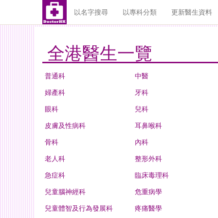
以名字搜尋
以專科分類
更新醫生資料
全港醫生一覽
普通科
中醫
婦產科
牙科
眼科
兒科
皮膚及性病科
耳鼻喉科
骨科
內科
老人科
整形外科
急症科
臨床毒理科
兒童腦神經科
危重病學
兒童體智及行為發展科
疼痛醫學