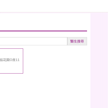
醫生搜尋
福花園O座11