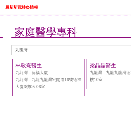
最新新冠肺炎情報
家庭醫學專科
醫
生
搜
林敬熹醫生
梁晶晶醫生
尋
九龍灣 - 德福大廈
九龍灣 - 九龍九龍灣德
九龍灣 - 九龍九龍灣宏開道16號德福
樓10室
大廈3樓05-06室