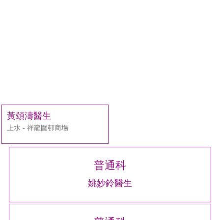
黃頌濤醫生
上水 - 祥龍圍邨商場
普通科
姚妙鈴醫生