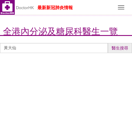
最新新冠肺炎情報
DoctorHK
Toggl
navig
全港內分泌及糖尿科醫生一覽
醫
醫生搜尋
生
搜
尋