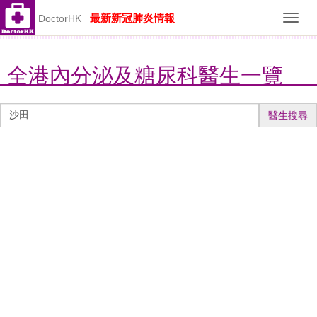
最新新冠肺炎情報
DoctorHK
Toggl
navig
全港內分泌及糖尿科醫生一覽
醫
醫生搜尋
生
搜
尋