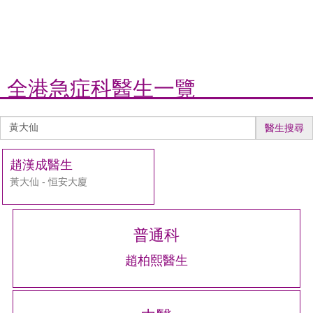
全港急症科醫生一覽
醫
醫生搜尋
生
搜
趙漢成醫生
尋
黃大仙 - 恒安大廈
普通科
趙柏熙醫生