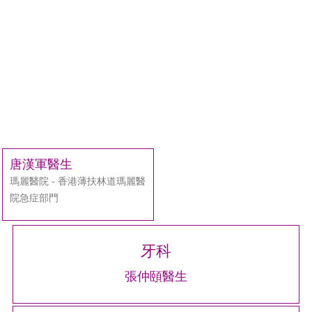
唐漢軍醫生
瑪麗醫院 - 香港薄扶林道瑪麗醫
院急症部門
牙科
張仲頤醫生