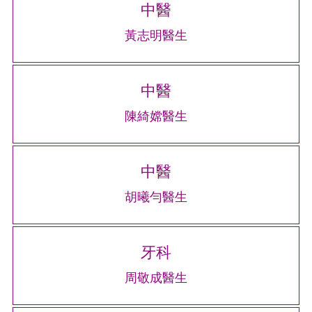
中醫
黃志明醫生
中醫
陳綺嫦醫生
中醫
胡曦勻醫生
牙科
周敬成醫生