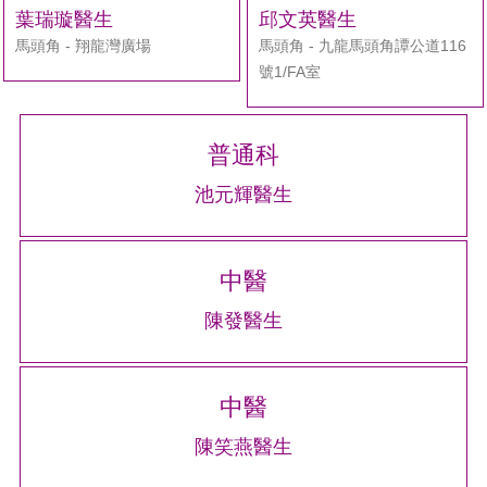
搜
葉瑞璇醫生
邱文英醫生
尋
馬頭角 - 翔龍灣廣場
馬頭角 - 九龍馬頭角譚公道116
號1/FA室
普通科
池元輝醫生
中醫
陳發醫生
中醫
陳笑燕醫生