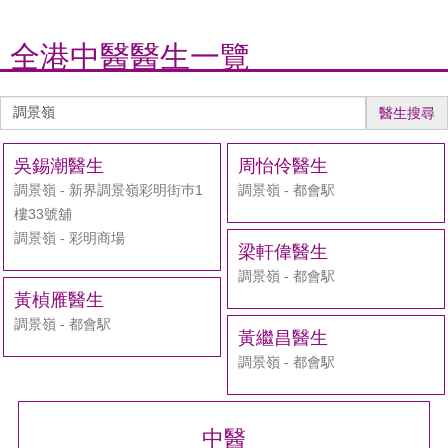
全港中醫醫生一覽
醫
醫生搜尋
生
搜
吳錫潮醫生
周怡伶醫生
尋
調景嶺 - 新界調景嶺彩明街巿1
調景嶺 - 都會駅
樓33號舖
調景嶺 - 彩明商場
梁軒偉醫生
調景嶺 - 都會駅
黃楨雁醫生
調景嶺 - 都會駅
黃繼昌醫生
調景嶺 - 都會駅
中醫