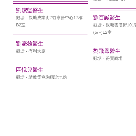
劉潔瑩醫生
劉百誠醫生
觀塘 - 觀塘成業街7號寧晉中心17樓
B2室
觀塘 - 觀塘雲漢街10
(5/F)12室
劉豪雄醫生
劉飛鳳醫生
觀塘 - 有利大廈
觀塘 - 得寶商場
區悅兒醫生
觀塘 - 請致電查詢應診地點