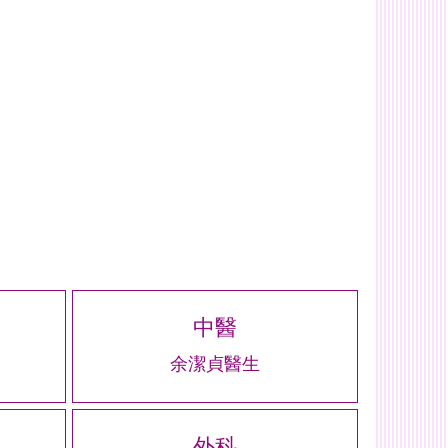
中醫
余潔貞醫生
外科