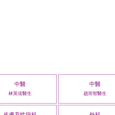
中醫
中醫
林英僖醫生
趙崇智醫生
皮膚及性病科
外科