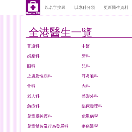
以名字搜尋
以專科分類
更新醫生資料
全港醫生一覽
普通科
中醫
婦產科
牙科
眼科
兒科
皮膚及性病科
耳鼻喉科
骨科
內科
老人科
整形外科
急症科
臨床毒理科
兒童腦神經科
危重病學
兒童體智及行為發展科
疼痛醫學