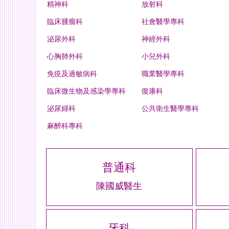
精神科
放射科
臨床腫瘤科
社會醫學專科
泌尿外科
神經外科
心胸肺外科
小兒外科
免疫及過敏病科
職業醫學專科
臨床微生物及感染學專科
復康科
泌尿婦科
公共衛生醫學專科
麻醉科專科
普通科
陳國威醫生
牙科