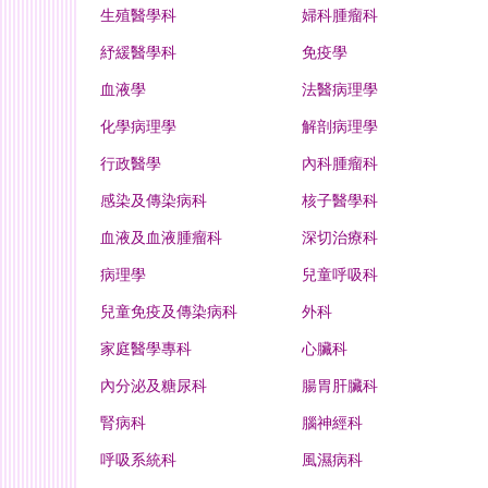
生殖醫學科
婦科腫瘤科
紓緩醫學科
免疫學
血液學
法醫病理學
化學病理學
解剖病理學
行政醫學
內科腫瘤科
感染及傳染病科
核子醫學科
血液及血液腫瘤科
深切治療科
病理學
兒童呼吸科
兒童免疫及傳染病科
外科
家庭醫學專科
心臟科
內分泌及糖尿科
腸胃肝臟科
腎病科
腦神經科
呼吸系統科
風濕病科