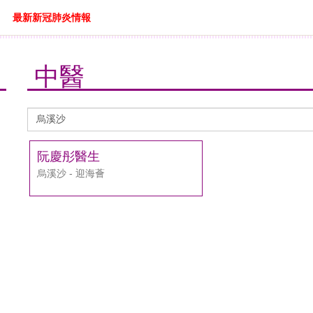
最新新冠肺炎情報
中醫
醫
生
搜
阮慶彤醫生
尋
烏溪沙 - 迎海薈