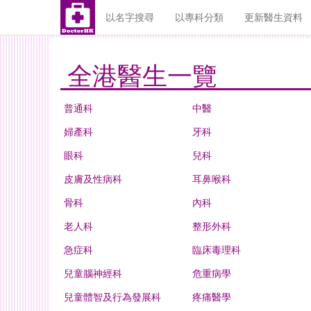
以名字搜尋
以專科分類
更新醫生資料
全港醫生一覽
普通科
中醫
婦產科
牙科
眼科
兒科
皮膚及性病科
耳鼻喉科
骨科
內科
老人科
整形外科
急症科
臨床毒理科
兒童腦神經科
危重病學
兒童體智及行為發展科
疼痛醫學