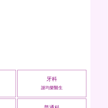
牙科
謝均樂醫生
普通科