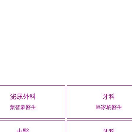
泌尿外科
牙科
葉智豪醫生
區家駒醫生
中醫
牙科