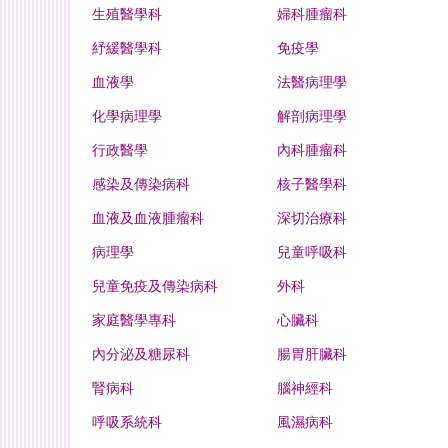
生殖醫學科
婦科腫瘤科
紓緩醫學科
免疫學
血液學
法醫病理學
化學病理學
解剖病理學
行政醫學
內科腫瘤科
感染及傳染病科
核子醫學科
血液及血液腫瘤科
深切治療科
病理學
兒童呼吸科
兒童免疫及傳染病科
外科
家庭醫學專科
心臟科
內分泌及糖尿科
腸胃肝臟科
腎病科
腦神經科
呼吸系統科
風濕病科