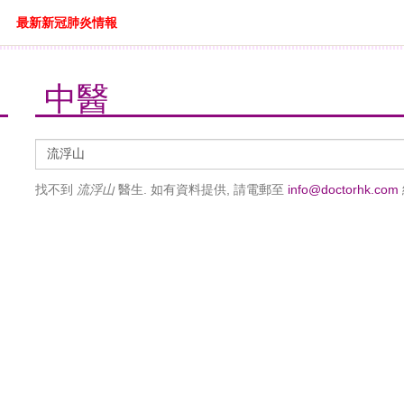
最新新冠肺炎情報
中醫
醫
生
找不到
流浮山
醫生. 如有資料提供, 請電郵至
info@doctorhk.com
搜
尋