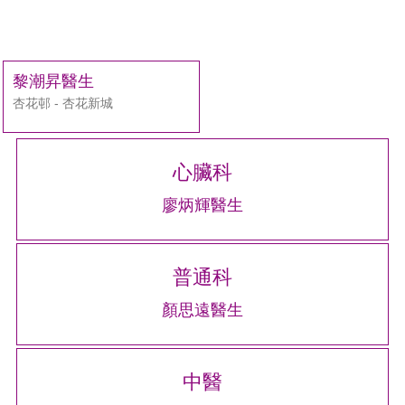
黎潮昇醫生
杏花邨 - 杏花新城
心臟科
廖炳輝醫生
普通科
顏思遠醫生
中醫