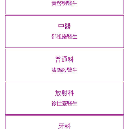
黃啓明醫生
中醫
邵祖樂醫生
普通科
漆錦殷醫生
放射科
徐愷靈醫生
牙科