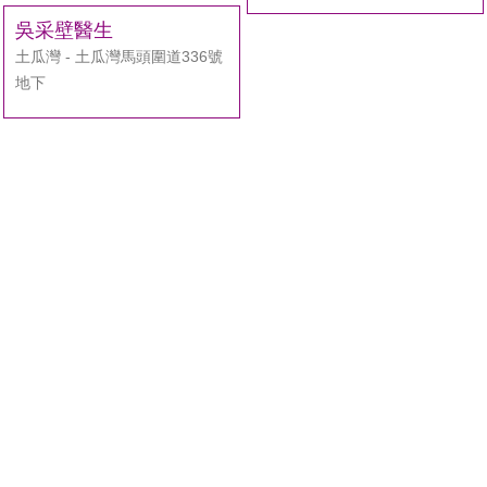
吳采壁醫生
土瓜灣 - 土瓜灣馬頭圍道336號
地下