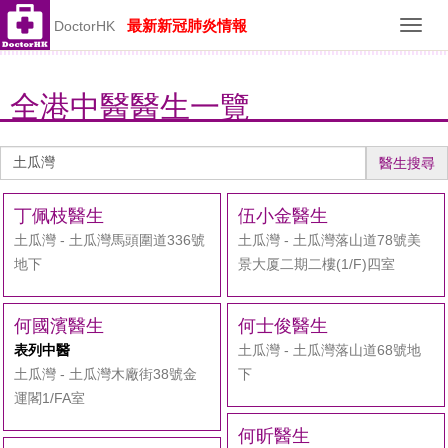
最新新冠肺炎情報
DoctorHK
Toggl
navig
全港中醫醫生一覽
醫
醫生搜尋
生
搜
丁佩枝醫生
伍小金醫生
尋
土瓜灣 - 土瓜灣馬頭圍道336號
土瓜灣 - 土瓜灣落山道78號美
地下
景大厦二期二樓(1/F)四室
何國濱醫生
何士俊醫生
表列中醫
土瓜灣 - 土瓜灣落山道68號地
土瓜灣 - 土瓜灣木廠街38號金
下
運閣1/FA室
何昕醫生