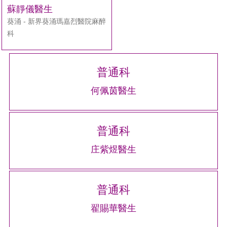
搜
蘇靜儀醫生
尋
葵涌 - 新界葵涌瑪嘉烈醫院麻醉
科
普通科
何佩茵醫生
普通科
庄紫煜醫生
普通科
翟賜華醫生