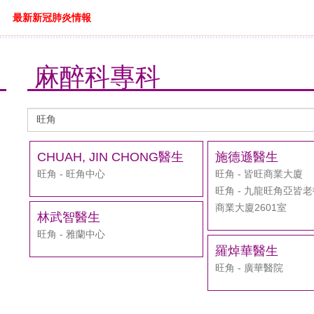
最新新冠肺炎情報
麻醉科專科
醫
生
搜
CHUAH, JIN CHONG醫生
施德遜醫生
尋
旺角 - 旺角中心
旺角 - 皆旺商業大廈
旺角 - 九龍旺角亞皆老
商業大廈2601室
林武智醫生
旺角 - 雅蘭中心
羅焯華醫生
旺角 - 廣華醫院