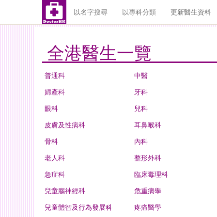
以名字搜尋
以專科分類
更新醫生資料
全港醫生一覽
普通科
中醫
婦產科
牙科
眼科
兒科
皮膚及性病科
耳鼻喉科
骨科
內科
老人科
整形外科
急症科
臨床毒理科
兒童腦神經科
危重病學
兒童體智及行為發展科
疼痛醫學