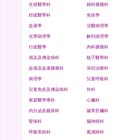
生殖醫學科
婦科腫瘤科
紓緩醫學科
免疫學
血液學
法醫病理學
化學病理學
解剖病理學
行政醫學
內科腫瘤科
感染及傳染病科
核子醫學科
血液及血液腫瘤科
深切治療科
病理學
兒童呼吸科
兒童免疫及傳染病科
外科
家庭醫學專科
心臟科
內分泌及糖尿科
腸胃肝臟科
腎病科
腦神經科
呼吸系統科
風濕病科