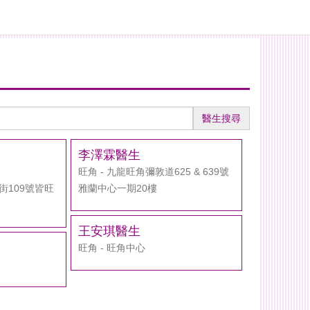
醫生搜尋
李澤霖醫生
旺角 - 九龍旺角彌敦道625 & 639號
街109號皆旺
雅蘭中心一期20樓
王安琪醫生
旺角 - 旺角中心