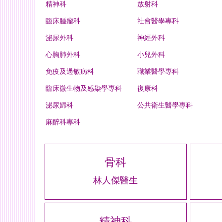
精神科
放射科
臨床腫瘤科
社會醫學專科
泌尿外科
神經外科
心胸肺外科
小兒外科
免疫及過敏病科
職業醫學專科
臨床微生物及感染學專科
復康科
泌尿婦科
公共衛生醫學專科
麻醉科專科
骨科
林人傑醫生
精神科