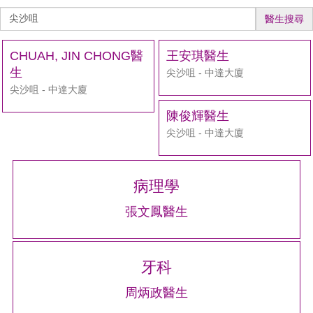
醫
醫生搜尋
生
搜
CHUAH, JIN CHONG醫
王安琪醫生
尋
生
尖沙咀 - 中達大廈
尖沙咀 - 中達大廈
陳俊輝醫生
尖沙咀 - 中達大廈
病理學
張文鳳醫生
牙科
周炳政醫生