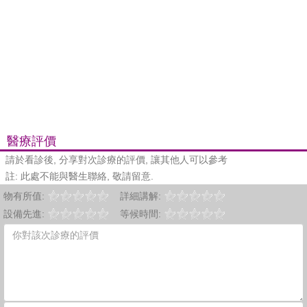
醫療評價
請於看診後, 分享對次診療的評價, 讓其他人可以參考
註: 此處不能與醫生聯絡, 敬請留意.
物有所值:
詳細講解:
設備先進:
等候時間: