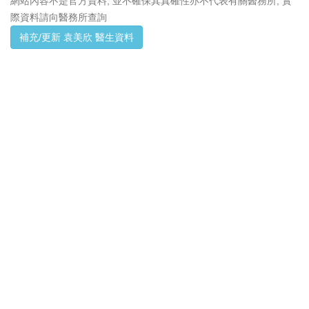
網站內容不是官方資料, 並不確保其真確性亦不代表有關醫務所, 實
際資料請向醫務所查詢
補充/更新 袁美欣 醫生資料