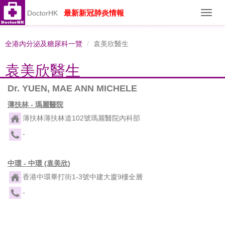
最新新冠肺炎情報
DoctorHK
Toggl
navig
全港內分泌及糖尿科一覽
袁美欣醫生
袁美欣醫生
Dr. YUEN, MAE ANN MICHELE
薄扶林 - 瑪麗醫院
薄扶林薄扶林道102號瑪麗醫院內科部
-
中環 - 中環 (袁美欣)
香港中環畢打街1-3號中建大廈9樓全層
-