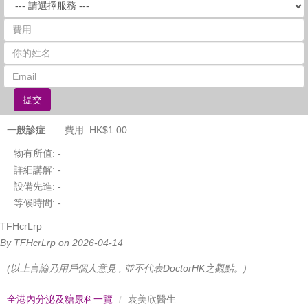
提交
一般診症
費用: HK$1.00
物有所值:
-
詳細講解:
-
設備先進:
-
等候時間:
-
TFHcrLrp
By TFHcrLrp on 2026-04-14
(以上言論乃用戶個人意見 , 並不代表DoctorHK之觀點。)
全港內分泌及糖尿科一覽
袁美欣醫生