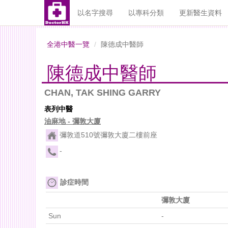
以名字搜尋
以專科分類
更新醫生資料
全港中醫一覽
陳德成中醫師
陳德成中醫師
CHAN, TAK SHING GARRY
表列中醫
油麻地 - 彌敦大廈
彌敦道510號彌敦大廈二樓前座
-
診症時間
彌敦大廈
Sun
-