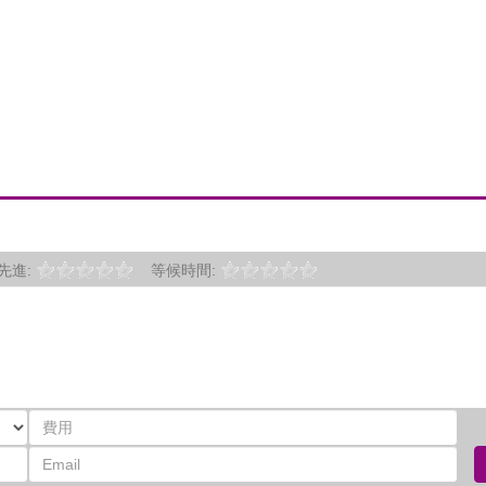
先進:
等候時間: