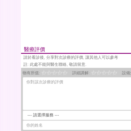
醫療評價
請於看診後, 分享對次診療的評價, 讓其他人可以參考
註: 此處不能與醫生聯絡, 敬請留意.
物有所值:
詳細講解:
設備