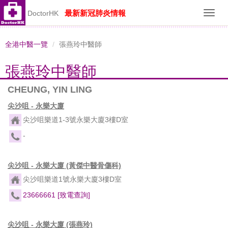
最新新冠肺炎情報
DoctorHK
Toggl
navig
全港中醫一覽
張燕玲中醫師
張燕玲中醫師
CHEUNG, YIN LING
尖沙咀 - 永樂大廈
尖沙咀樂道1-3號永樂大廈3樓D室
-
尖沙咀 - 永樂大廈 (黃傑中醫骨傷科)
尖沙咀樂道1號永樂大廈3樓D室
23666661
[致電查詢]
尖沙咀 - 永樂大廈 (張燕玲)