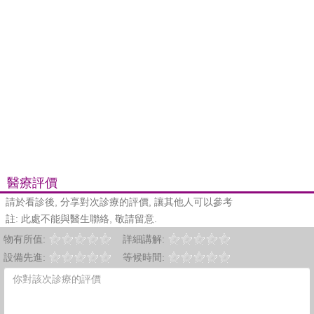
醫療評價
請於看診後, 分享對次診療的評價, 讓其他人可以參考
註: 此處不能與醫生聯絡, 敬請留意.
物有所值:
詳細講解:
設備先進:
等候時間: