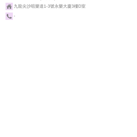
九龍尖沙咀樂道1-3號永樂大廈3樓D室
-