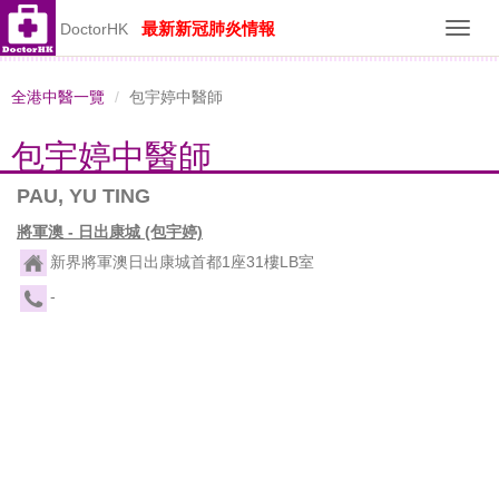
最新新冠肺炎情報
DoctorHK
Toggl
navig
全港中醫一覽
包宇婷中醫師
包宇婷中醫師
PAU, YU TING
將軍澳 - 日出康城 (包宇婷)
新界將軍澳日出康城首都1座31樓LB室
-