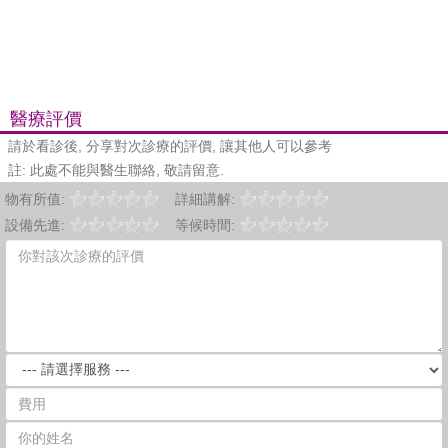
醫療評價
請於看診後, 分享對次診療的評價, 讓其他人可以參考
註: 此處不能與醫生聯絡, 敬請留意.
物有所值:
詳細講解:
設備先進:
等候時間: