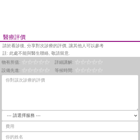
醫療評價
請於看診後, 分享對次診療的評價, 讓其他人可以參考
註: 此處不能與醫生聯絡, 敬請留意.
物有所值:
詳細講解:
設備先進:
等候時間: