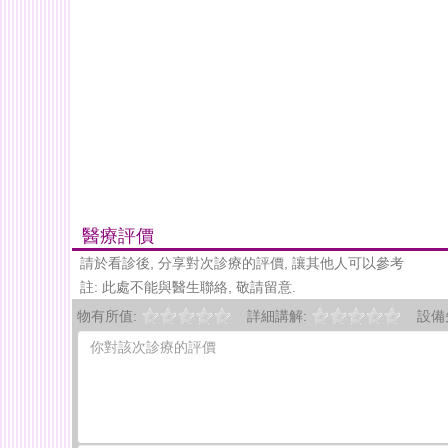
醫療評價
請於看診後, 分享對次診療的評價, 讓其他人可以參考
註: 此處不能與醫生聯絡, 敬請留意.
物有所值:
詳細講解:
設備