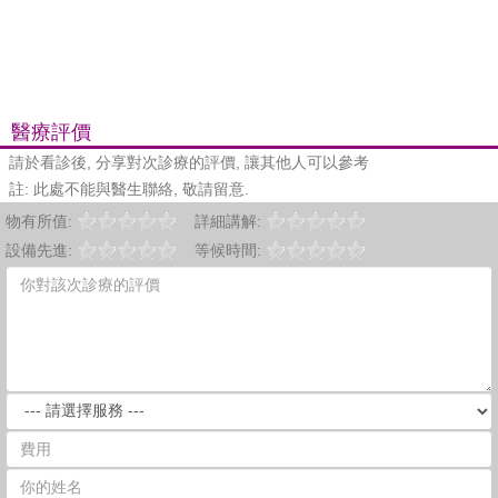
醫療評價
請於看診後, 分享對次診療的評價, 讓其他人可以參考
註: 此處不能與醫生聯絡, 敬請留意.
物有所值:
詳細講解:
設備先進:
等候時間: