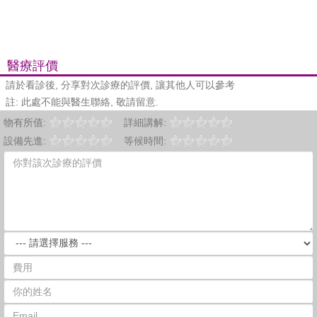
醫療評價
請於看診後, 分享對次診療的評價, 讓其他人可以參考
註: 此處不能與醫生聯絡, 敬請留意.
物有所值:
詳細講解:
設備先進:
等候時間: