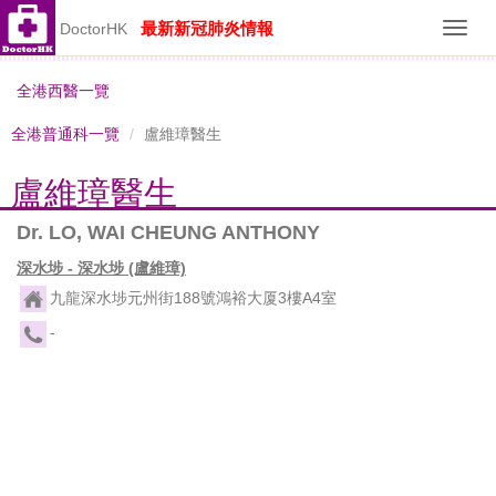
最新新冠肺炎情報
DoctorHK
Toggl
navig
全港西醫一覽
全港普通科一覽
盧維璋醫生
盧維璋醫生
Dr. LO, WAI CHEUNG ANTHONY
深水埗 - 深水埗 (盧維璋)
九龍深水埗元州街188號鴻裕大厦3樓A4室
-